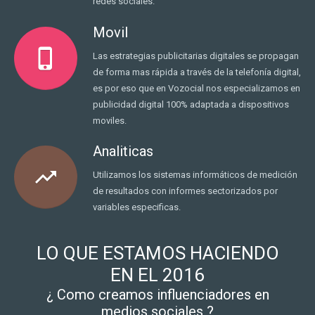
redes sociales.
Movil
phone_iphone
Las estrategias publicitarias digitales se propagan
de forma mas rápida a través de la telefonía digital,
es por eso que en Vozocial nos especializamos en
publicidad digital 100% adaptada a dispositivos
moviles.
Analiticas
trending_up
Utilizamos los sistemas informáticos de medición
de resultados con informes sectorizados por
variables especificas.
LO QUE ESTAMOS HACIENDO
EN EL 2016
¿ Como creamos influenciadores en
medios sociales ?