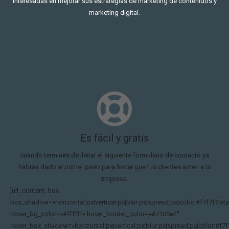
interesadas en mejorar sus estrategias de marketing de contenidos y
marketing digital.
Es fácil y gratis
cuando termines de llenar el siguiente formulario de contacto ya
habrás dado el primer paso para hacer que tus clientes amen a tu
empresa:
[ult_content_box
box_shadow=»horizontal:px|vertical:px|blur:px|spread:px|color:#f7f7f7|sty
hover_bg_color=»#ffffff» hover_border_color=»#7100e2″
hover_box_shadow=»horizontal:px|vertical:px|blur:px|spread:px|color:#f7f7