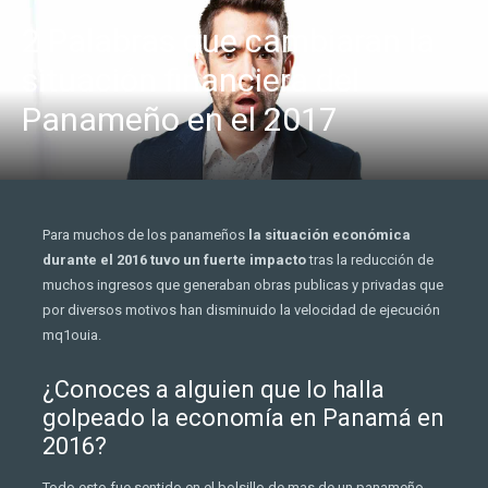
2 Palabras que cambiaran la
situación financiera del
Panameño en el 2017
Para muchos de los panameños
la situación económica
durante el 2016 tuvo un fuerte impacto
tras la reducción de
muchos ingresos que generaban obras publicas y privadas que
por diversos motivos han disminuido la velocidad de ejecución
mq1ouia.
¿Conoces a alguien que lo halla
golpeado la economía en Panamá en
2016?
Todo esto fue sentido en el bolsillo de mas de un panameño,