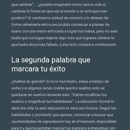
que cambiar”…. ¿puedes imaginarte como sera tu vida si
cambias la forma en que ves al mundo a un enfoque mas
positivo? Si cambias tu actitud de corazón y lo deseas de
forma vehemente entonces podrás comenzar a planear de
nuevo con una visión enfocada a lograr tus metas, pero no sera
hasta que consigas mejorar algo mas que lograras obtener lo
que hasta ahora has fallado, y eso te lo contare a continuación.
La segunda palabra que
marcara tu éxito
¿Sueñas en grande? Si no lo has hecho, estas a tiempo de
soñar y si algunas veces creíste que los sueños solo se
quedaran en sueños recuerda esto: “Debes modificar tus
sueños o magnificar tus habilidades”. La educación formal te
dará una vida; la auto educación te dará una fortuna. Según las
habilidades o profesión que ejerzas, comenzar a buscar que
oportunidades de capacitación hay en el mercado disponibles
para ti y que te permitan mejorar tus ingresos e interactuar con