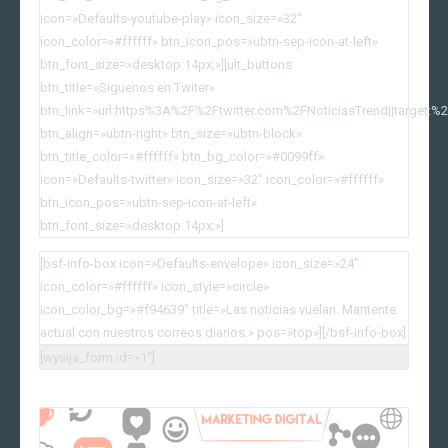
icon=»Defaults-youtube-play» icon_size=»32″
icon_color=»#ffffff» btn_icon_pos=»ubtn-sep-icon-at-left»
btn_font_size=»desktop:14px;»][ult_buttons
btn_title=»Siguenos en Twiter»
btn_link=»url:https%3A%2F%2Ftwitter.com%2FNoticiasTrend||target:%2
btn_align=»ubtn-right» btn_size=»ubtn-block»
btn_title_color=»#ffffff» btn_bg_color=»#0099ff»
icon=»Defaults-twitter» icon_size=»32″ icon_color=»#ffffff»
btn_icon_pos=»ubtn-sep-icon-at-left»
btn_font_size=»desktop:14px;»]
[bsf-info-box icon=»Defaults-envelope» icon_size=»24″
icon_color=»#ffffff» icon_style=»circle»
icon_color_bg=»#f94639″ title=»Las noticias vuelan. Mantente
actual con nuestros correos diarios.» pos=»top»][/bsf-info-box]
[wysija_form id=»1″]
Mas Noticias