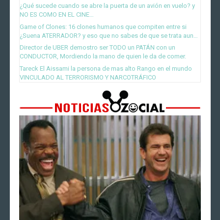
¿Qué sucede cuando se abre la puerta de un avión en vuelo? y
NO ES COMO EN EL CINE…
Game of Clones: 16 clones humanos que compiten entre si
¿Suena ATERRADOR? y eso que no sabes de que se trata aun…
Director de UBER demostro ser TODO un PATÁN con un
CONDUCTOR, Mordiendo la mano de quien le da de comer.
Tareck El Aissami la persona de mas alto Rango en el mundo
VINCULADO AL TERRORISMO Y NARCOTRÁFICO