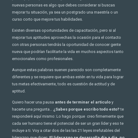
nuevas personas es algo que debes considerar si buscas
mejorar tu situación, ya sea un postgrado una maestría o un
curso corto que mejore tus habilidades.
Existen diversas oportunidades de capacitación, pero si al
mejorar tus aptitudes aprovechas la ocasión para el contacto
con otras personas tendrás la oportunidad de conocer gente
nueva que podrían facilitarte la vida en muchos aspectos tanto
emocionales como profesionales.
Aunque estas palabras suenen parecido son completamente
diferentes y se requiere que ambas estén en tu vida para lograr
tus metas efectivamente, todo es cuestión de actitud y de
aptitud.
Quiero hacer una pausa
antes de terminar el articulo
y
hacerte una pregunta…
¿Sabes porque escribo todo esto?
te
responderé aquí mismo: Lo hago porque creo firmemente que
cada ser humano tiene el potencial de ser un gran líder y eso te
incluye a ti. Voy a citar dos de las las 21 leyes irrefutables del
liderazgo que dicen:
El liderazgo se desarrolla día a día, no