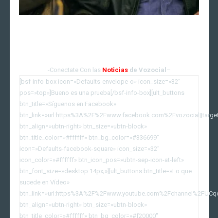
¿Qué es un ‘buddy film’? ¿Te
acuerdas de Arma mortal?
-Conectate Con las
Noticias
de Vozocial
–
[bsf-info-box icon=»Defaults-envelope-o» icon_size=»32″
pos=»top»]Bueno es una prueba[/bsf-info-box][ult_buttons
btn_title=»Síguenos en Facebook»
btn_link=»url:https%3A%2F%2Fwww.facebook.com%2Fvozocial||target
btn_align=»ubtn-right» btn_size=»ubtn-block»
btn_title_color=»#ffffff» btn_bg_color=»#336699″
icon=»Defaults-facebook-square» icon_size=»32″
icon_color=»#ffffff» btn_icon_pos=»ubtn-sep-icon-at-left»
btn_font_size=»desktop:14px;»][ult_buttons btn_title=»Lo que
sucede en Vídeo»
btn_link=»url:https%3A%2F%2Fwww.youtube.com%2Fchannel%2FUCqd
btn_align=»ubtn-right» btn_size=»ubtn-block»
btn_title_color=»#ffffff» btn_bg_color=»#f20000″