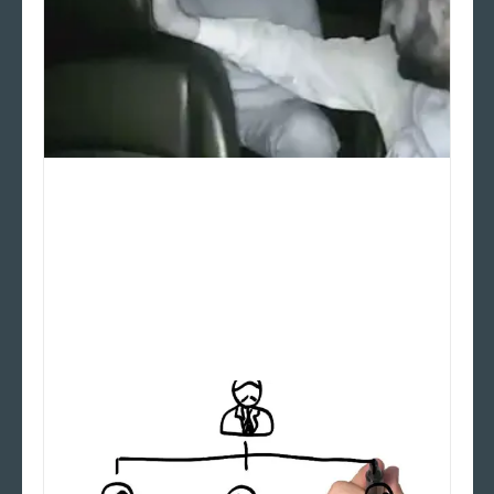
Director de UBER demostro ser
TODO un PATÁN con un
CONDUCTOR, Mordiendo la
mano de quien le da de comer.